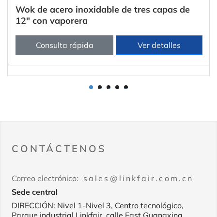
Wok de acero inoxidable de tres capas de
12" con vaporera
Consulta rápida
Ver detalles
1
2
3
4
5
CONTÁCTENOS
Correo electrónico:
sales@linkfair.com.cn
Sede central
DIRECCIÓN: Nivel 1-Nivel 3, Centro tecnológico,
Parque industrial Linkfair, calle East Guangxing,